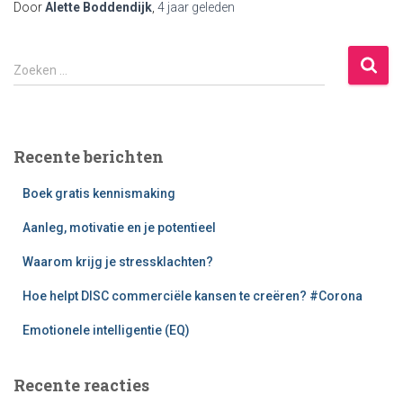
Door
Alette Boddendijk
,
4 jaar
geleden
Z
Zoeken …
o
e
k
e
Recente berichten
n
n
Boek gratis kennismaking
a
a
Aanleg, motivatie en je potentieel
r
:
Waarom krijg je stressklachten?
Hoe helpt DISC commerciële kansen te creëren? #Corona
Emotionele intelligentie (EQ)
Recente reacties