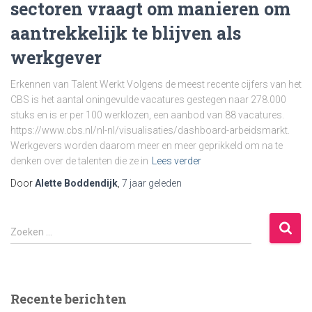
sectoren vraagt om manieren om
aantrekkelijk te blijven als
werkgever
Erkennen van Talent Werkt Volgens de meest recente cijfers van het
CBS is het aantal oningevulde vacatures gestegen naar 278.000
stuks en is er per 100 werklozen, een aanbod van 88 vacatures.
https://www.cbs.nl/nl-nl/visualisaties/dashboard-arbeidsmarkt.
Werkgevers worden daarom meer en meer geprikkeld om na te
denken over de talenten die ze in
Lees verder
Door
Alette Boddendijk
,
7 jaar
geleden
Z
Zoeken …
o
e
k
e
Recente berichten
n